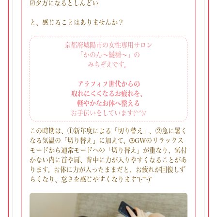
☑夕方になるとしんどい
と、感じることはありませんか？
京都府城陽市の女性専用サロン
「かのん～緩穏～」の
みちぞえです。
アラフィフ世代からの
取れにくくなるお疲れを、
軽やかなお体へ整える
お手伝いをしています(^^)/
この時期は、①新年度による「切り替え」、②急に暑く
なる気温の「切り替え」に加えて、➂GWのリラックス
モードから通常モードへの「切り替え」が重なり、気付
かない内に首や肩、背中に力が入りやすくなることがあ
ります。お体に力が入ったままだと、お疲れが回復しず
らくなり、怠さを感じやすくなります"(-""-)"