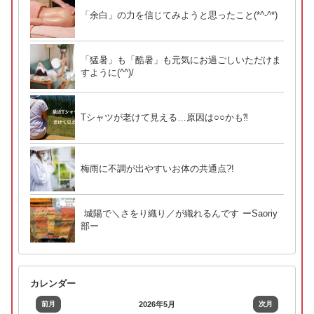
「余白」の力を信じてみようと思ったこと(*^-^*)
「猛暑」も「酷暑」も元気にお過ごしいただけま
すように(^^)/
Tシャツが老けて見える…原因は○○かも⁈
梅雨に不調が出やすいお体の共通点?!
城陽で＼さをり織り／が織れるんです ーSaoriy
部ー
カレンダー
前月
2026年5月
次月