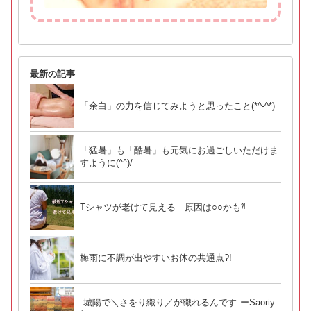
最新の記事
「余白」の力を信じてみようと思ったこと(*^-^*)
「猛暑」も「酷暑」も元気にお過ごしいただけま
すように(^^)/
Tシャツが老けて見える…原因は○○かも⁈
梅雨に不調が出やすいお体の共通点?!
城陽で＼さをり織り／が織れるんです ーSaoriy