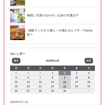
梅雨に不調が出やすいお体の共通点?!
城陽で＼さをり織り／が織れるんです ーSaoriy
部ー
カレンダー
前月
2023年11月
次月
日
月
火
水
木
金
土
29
30
31
1
2
3
4
5
6
7
8
9
10
11
12
13
14
15
16
17
18
19
20
21
22
23
24
25
26
27
28
29
30
1
2
2026年07月 (2)