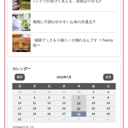
Tシャツが老けて見える…原因は○○かも⁈
梅雨に不調が出やすいお体の共通点?!
城陽で＼さをり織り／が織れるんです ーSaoriy
部ー
カレンダー
前月
2022年7月
次月
日
月
火
水
木
金
土
26
27
28
29
30
1
2
3
4
5
6
7
8
9
10
11
12
13
14
15
16
17
18
19
20
21
22
23
24
25
26
27
28
29
30
31
1
2
3
4
5
6
2026年07月 (2)