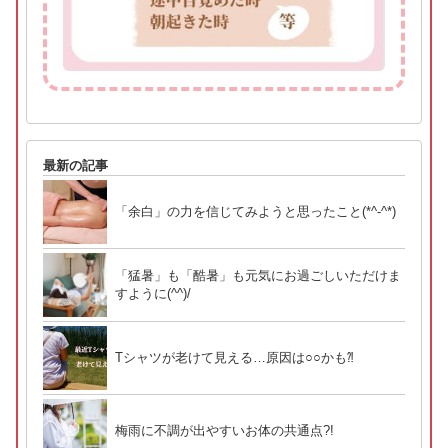
最新の記事
「余白」の力を信じてみようと思ったこと(*^-^*)
「猛暑」も「酷暑」も元気にお過ごしいただけま
すように(^^)/
Tシャツが老けて見える…原因は○○かも⁈
梅雨に不調が出やすいお体の共通点?!