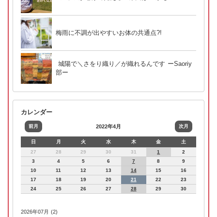
梅雨に不調が出やすいお体の共通点?!
城陽で＼さをり織り／が織れるんです ーSaoriy
部ー
カレンダー
前月
2022年4月
次月
日
月
火
水
木
金
土
27
28
29
30
31
1
2
3
4
5
6
7
8
9
10
11
12
13
14
15
16
17
18
19
20
21
22
23
24
25
26
27
28
29
30
2026年07月 (2)