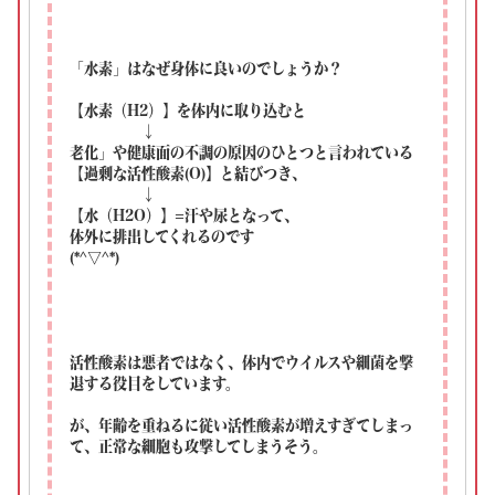
「水素」はなぜ身体に良いのでしょうか？
【水素（H2）】を体内に取り込むと
↓
老化」や健康面の不調の原因のひとつと言われている
【過剰な活性酸素(O)】と結びつき、
↓
【水（H2O）】=汗や尿となって、
体外に排出してくれるのです
(*^▽^*)
活性酸素は悪者ではなく、体内でウイルスや細菌を撃
退する役目をしています。
が、年齢を重ねるに従い活性酸素が増えすぎてしまっ
て、正常な細胞も攻撃してしまうそう。