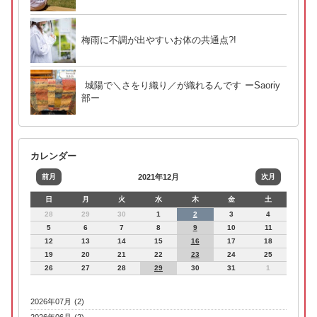
梅雨に不調が出やすいお体の共通点?!
城陽で＼さをり織り／が織れるんです ーSaoriy
部ー
カレンダー
前月
2021年12月
次月
日
月
火
水
木
金
土
28
29
30
1
2
3
4
5
6
7
8
9
10
11
12
13
14
15
16
17
18
19
20
21
22
23
24
25
26
27
28
29
30
31
1
2026年07月 (2)