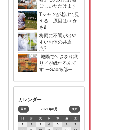
ごしいただけます
ように(^^)/
Tシャツが老けて見
える…原因は○○か
も⁈
梅雨に不調が出や
すいお体の共通
点?!
城陽で＼さをり織
り／が織れるんで
す ーSaoriy部ー
カレンダー
2021年8月
前月
次月
日
月
火
水
木
金
土
1
2
3
4
5
6
7
8
9
10
11
12
13
14